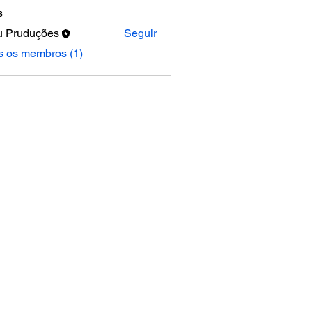
s
u Pruduções
Seguir
s os membros (1)