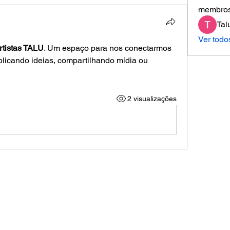
membro
Tal
Ver todo
rtistas TALU
. Um espaço para nos conectarmos 
icando ideias, compartilhando mídia ou 
2 visualizações